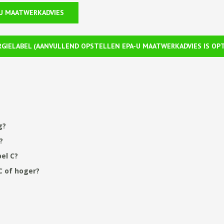
-U MAATWERKADVIES
RGIELABEL (AANVULLEND OPSTELLEN EPA-U MAATWERKADVIES IS OP
g?
?
el C?
C of hoger?