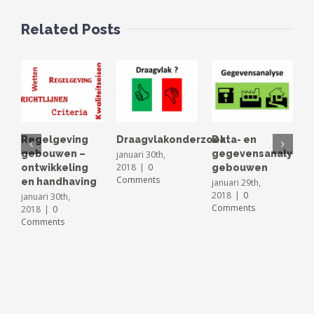
Related Posts
Regelgeving
Draagvlakonderzoek
Data- en
O
gebouwen –
gegevensanalyse
h
januari 30th,
2018
|
0
ontwikkeling
gebouwen
h
Comments
en handhaving
januari 29th,
n
2018
|
0
2
januari 30th,
Comments
C
2018
|
0
Comments