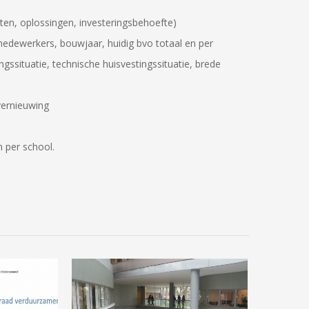
ten, oplossingen, investeringsbehoefte)
 medewerkers, bouwjaar, huidig bvo totaal en per
gssituatie, technische huisvestingssituatie, brede
vernieuwing
n per school.
essie opstellen
Leidraad verduurzamen van
huisvestingsplan
schoolgebouwen voor