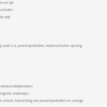
n en rijk
sscholen
de wijk
 zoals o.a. peuterspeelzalen, buitenschoolse opvang,
erantwoordelijkheden)
ortgezet onderwijs)
de school, huisvesting van peuterspeelzalen en overige